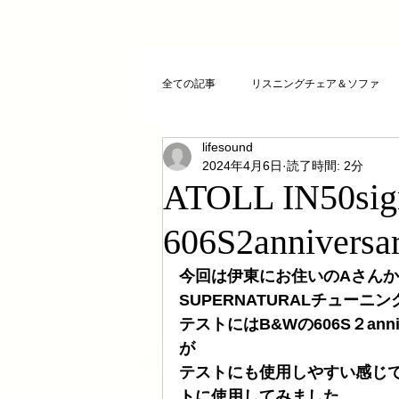
全ての記事
リスニングチェア＆ソファ
lifesound
クリスタルチューニング
ＣＤプレ
2024年4月6日
読了時間: 2分
ATOLL IN50sig
DAコンバーター
CDトランスポー
606S2anniversa
今回は伊東にお住いのAさんからATO
お気に入りCD
FAZIOLI
電磁
SUPERNATURALチュー
テストにはB&Wの606S２an
が
cosmicチューニング
お客様のご感
テストにも使用しやすい感じでR
トに使用してみました。