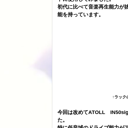
初代に比べて音楽再生能力が
ATOLL
ト音
スピーカーケー
能を持っています。
HDDプレヤー
　　　　　　↑ラックの中
今回は改めてATOLL　IN50
た。
特に低音域のドライブ能力が