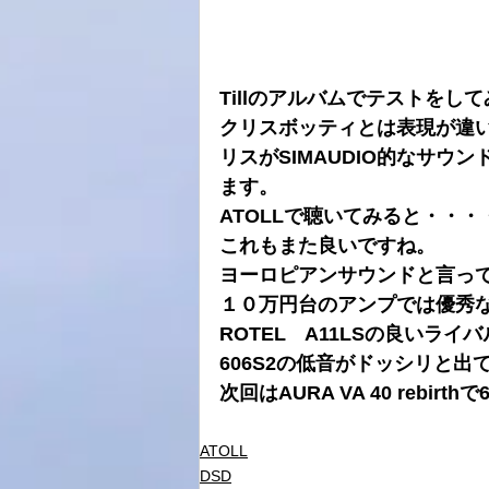
Tillのアルバムでテストをし
クリスボッティとは表現が違
リスがSIMAUDIO的なサウン
ます。
ATOLLで聴いてみると・・
これもまた良いですね。
ヨーロピアンサウンドと言っ
１０万円台のアンプでは優秀
ROTEL　A11LSの良いライ
606S2の低音がドッシリと
次回はAURA VA 40 rebir
ATOLL
DSD