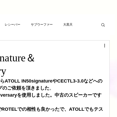
レシーバー
サブウーファー
大黒天
ーヤー
プレゼント
RCAケーブル
スピーカー
nature＆
ト
アンプ
ライフサンドチューニング
ry
LL IN50signatureやCECTL3-3.0などへの
波バスター
新素材チューニング
アンプ
ニングのご依頼を頂きました
。
niversaryを使用しました。中古のスピーカーです
想
LSエボニーパッド
ダイヤモンドLSエボニーパッド
OTELでの相性も良かったで、ATOLLでもテス