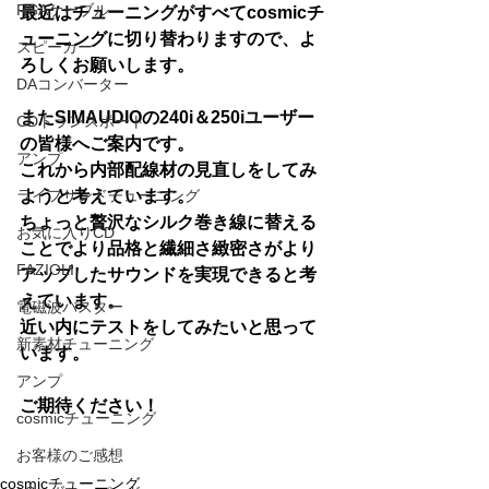
RCAケーブル
最近はチューニングがすべてcosmicチ
ューニングに切り替わりますので、よ
スピーカー
ろしくお願いします。
DAコンバーター
またSIMAUDIOの240i＆250iユーザー
CDトランスポート
の皆様へご案内です。
アンプ
これから内部配線材の見直しをしてみ
ライフサンドチューニング
ようと考えています。
ちょっと贅沢なシルク巻き線に替える
お気に入りCD
ことでより品格と繊細さ緻密さがより
FAZIOLI
アップしたサウンドを実現できると考
えています。
電磁波バスター
近い内にテストをしてみたいと思って
新素材チューニング
います。
アンプ
ご期待ください！
cosmicチューニング
お客様のご感想
cosmicチューニング