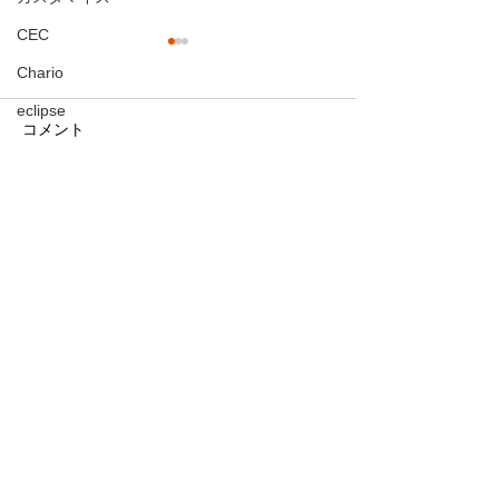
CEC
Chario
eclipse
コメント
DYNAUDIO
再びMさんから
お客様宅訪問
あれこれしています。
コメントを追加…
ターンテーブル
TEAC
カートリッジ・リード線
中電
今すぐ寄付する
フォノイコ
みなさんの力で変化を起こ
ヘッドシェル
しましょう
ＦＹＮＥ ＡＵＤＩＯ
名
ortofon