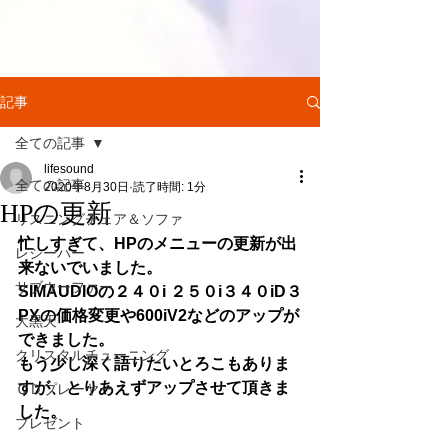
記事
全ての記事
lifesound
全ての記事
2020年8月30日
読了時間: 1分
HPの更新
リスニングチェア＆ソファ
忙しすぎて、HPのメニューの更新が出
レシーバー
来ないでいました。
サブウーファー
SIMAUDIOの２４０i ２５０i３４０iD３
PXの価格変更や600iV2などのアップが
大黒天
できました。
クリスタルチューニング
もう少し深く語りたいとろこもありま
すが、とりあえずアップさせて頂きま
ＣＤプレーヤー
した。
プレゼント