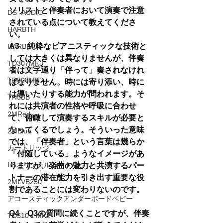
ソリストと伴奏者において演奏で注意
DS -AUDIO
されている点について教えてくださ
HARBTH
い。
A3　純粋なピアニスティックな技術と
HARBETH
しては大きくは異なりませんが、伴奏
TD307MK3
者は文字通り「伴って」奏されなけれ
TD508MK3
ばなりません。時には寄り添い、時に
は導いたりする能力が問われます。そ
TN5BB
れには共演者の性格や呼吸に合わせ
2MRed
て、俯瞰して演奏するスキルが必要と
なってくるでしょう。そういった意味
2MBlue
では、「伴奏者」という言葉は幾らか
カートリッジ
「付随している」ようなイメージがあ
LSオリジナルカートリッジ
りますが、楽曲の魅力と共演するパー
トナーの潜在能力を引き出す重要な役
2MLVB250
割であることには変わりないのです。
アコースティックアンダーボードベビー
Q4　Q3の質問に続くことですが、伴奏
TD510ｚMK2