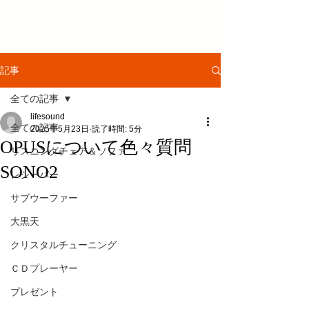
記事
全ての記事
lifesound
全ての記事
2025年5月23日
読了時間: 5分
OPUSについて色々質問
リスニングチェア＆ソファ
SONO2
レシーバー
サブウーファー
大黒天
クリスタルチューニング
ＣＤプレーヤー
プレゼント