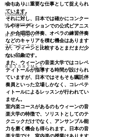
会もあり、重要な仕事として捉えられ
ROTEL A11
ています。
TD508MK4
それに対し、日本では確かにコンクー
HL-P3ESR-XD
ルやオーディションでの公式ピアニス
トや合唱団の伴奏、オペラの練習伴奏
ＲＡ－６０００
などのキャリアを積む機会はあります
スピーカースタンド
が、ウィーンと比較するとまだまだ少
ない印象です。
TD510ｚMk2
また、ウィーンの音楽大学ではコレペ
ＲＢ１５８２Ｍｋ２
ティトールが指導する時間が設けられ
ていますが、日本ではそもそも嘱託伴
奏員といった立場しかなく、コレペテ
ィトールによるレッスンが行われてい
ません。
室内楽コースがあるのもウィーンの音
楽大学の特徴で、ソリストとしてのテ
クニックだけでなく、アンサンブル能
力を磨く機会も得られます。日本の音
楽大学では、室内楽の授業はあります