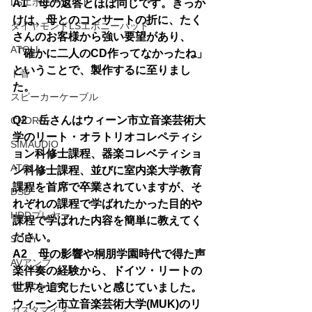
LSエボニーパッド
A1　母の返答とほぼ同じです。きっか
けは、母とのコンサートの折に、たく
ダイヤモンドLSエボニーパッド
さんのお客様から強い要望があり、
ATOLL
「確かに二人のCD作ってなかったね」
ということで、製作するに至りまし
ト音
た。
スピーカーケーブル
Q2　岳さんはウィーン市立音楽芸術大
CHORD
学のリート・オラトリオコレペティシ
SIMAUDIO
ョン科修士課程、器楽コレベティショ
ATOLL
ン科修士課程、並びに室内楽大学教育
課程を首席で卒業されていますが、そ
DSD
れぞれの課程で学ばれたかった目的や
HDDプレヤー
課程で学ばれた内容を簡単に教えてく
ださい。
SONY
A2　母の影響や桐朋学園時代で得た声
AVアンプ
楽伴奏の経験から、ドイツ・リートの
サブウーファー
世界を追究したいと感じていました。
ウィーン市立音楽芸術大学(MUK)のリ
カスタマイズ