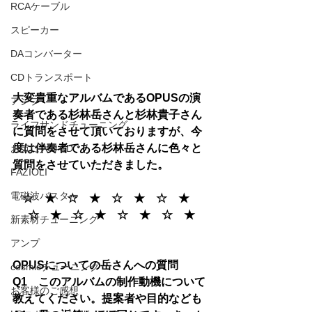
RCAケーブル
スピーカー
DAコンバーター
CDトランスポート
大変貴重なアルバムであるOPUSの演
アンプ
奏者である杉林岳さんと杉林貴子さん
ライフサンドチューニング
に質問をさせて頂いておりますが、今
度は伴奏者である杉林岳さんに色々と
お気に入りCD
質問をさせていただきました。
FAZIOLI
電磁波バスター
☆　★　☆　★　☆　★　☆　★　
☆　★　☆　★　☆　★　☆　★
新素材チューニング
アンプ
OPUSについての岳さんへの質問　
cosmicチューニング
Q1　このアルバムの制作動機について
お客様のご感想
教えてください。提案者や目的なども