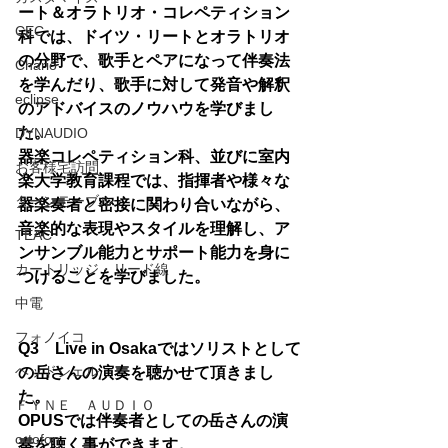
ート＆オラトリオ・コレペティション
CEC
科では、ドイツ・リートとオラトリオ
の分野で、歌手とペアになって伴奏法
Chario
を学んだり、歌手に対して発音や解釈
eclipse
のアドバイスのノウハウを学びまし
た。
DYNAUDIO
器楽コレペティション科、並びに室内
お客様宅訪問
楽大学教育課程では、指揮者や様々な
ターンテーブル
器楽奏者と密接に関わり合いながら、
音楽的な表現やスタイルを理解し、ア
TEAC
ンサンブル能力とサポート能力を身に
カートリッジ・リード線
つけることを学びました。
中電
フォノイコ
Q3　Live in Osakaではソリストとして
ヘッドシェル
の岳さんの演奏を聴かせて頂きまし
た。
ＦＹＮＥ ＡＵＤＩＯ
OPUSでは伴奏者としての岳さんの演
ortofon
奏を聴く事ができます。