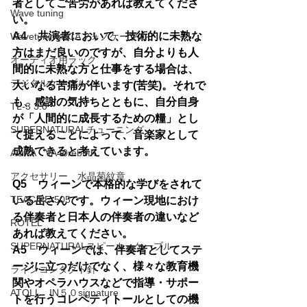
者としてご苦労があれば教えてくださ
Wave tuning
い。
A4　共演者において、技術的に未熟な
WavetuningRCAフォノケーブル
方はまだ良いのですが、自分よりも人
オーディオ用ラック
間的に未熟な方と仕事をする場合は、
デジタルケーブル
大いなる苦痛が伴います(苦笑)。それで
も、感謝の気持ちとともに、自分自身
TL-3 3.0
が「人間的に成長するための糧」とし
SUPERNATURALチューニング
て捉えることによって、音楽家として
成熟できると考えています。
AURA VA40rebirth
アクセサリー 水晶菊紋章
Q5　ウィーンで本格的な学びをされて
TEAC PE-505
いる岳さんです。ウィーン現地におけ
る伴奏者と日本人の伴奏者の違いなど
ROTEL
あれば教えてください。
SUPERNATURALスピーカーケーブル
A5　ウィーンでは、伴奏者としてステ
ージに立つだけでなく、様々な教育機
ラインコンタクト針
関やオペラハウスなどで指導・サポー
ATOLL IN５０signature
トを行うコレペティトールとしての機