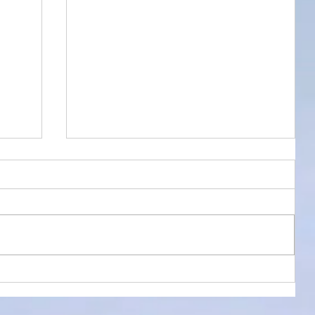
環境の違い
☆ 同じ音源なのに！？ ☆ 熱く語り
まくったホセ・ホセ（José José）で
すが、昨晩も午前0時まで、1970年の
ライブ音源をアシスタントである妻と
聴きまくっていました。 実は夏風邪で
頭痛と咳に苦しんでいた妻ですが、ホ
セ・ホセを聴いていると「その素晴ら
しい歌唱力に癒やされて体が楽にな