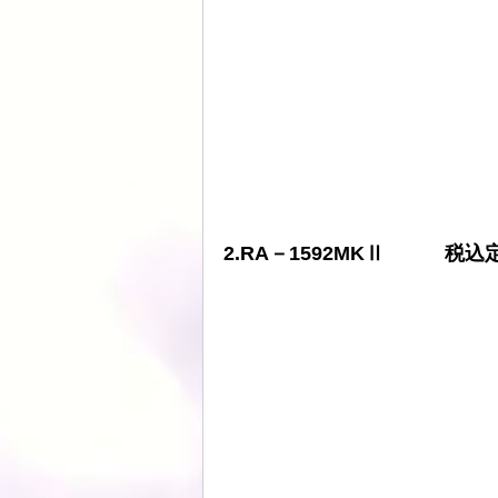
ATOLL
ト音
スピーカーケー
HDDプレヤー
2.RA－1592MKⅡ　　　税込定