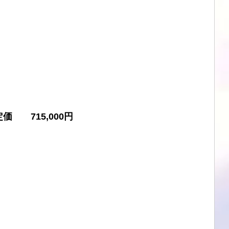
ブル
CHORD
SIMAUDIO
ATOLL
DSD
価　　715,000円