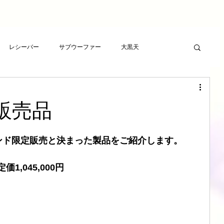
レシーバー
サブウーファー
大黒天
ーヤー
プレゼント
RCAケーブル
スピーカー
定販売品
ト
アンプ
ライフサンドチューニング
ンド限定販売と決まった製品をご紹介します。
価1,045,000円
波バスター
新素材チューニング
アンプ
想
LSエボニーパッド
ダイヤモンドLSエボニーパッド