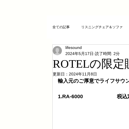
全ての記事
リスニングチェア＆ソファ
lifesound
クリスタルチューニング
ＣＤプレ
2024年5月17日
読了時間: 2分
ROTELの限
DAコンバーター
CDトランスポー
更新日：
2024年11月8日
輸入元のご厚意でライフサウ
1.RA-6000 　　　　　　 税込定
お気に入りCD
FAZIOLI
電磁
cosmicチューニング
お客様のご感