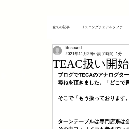
全ての記事
リスニングチェア＆ソファ
lifesound
クリスタルチューニング
ＣＤプレ
2021年11月29日
読了時間: 1分
TEAC扱い開
DAコンバーター
CDトランスポー
ブログでTECAのアナログタ
尋ねを頂きました。「どこで
お気に入りCD
FAZIOLI
電磁
そこで「もう扱っております
cosmicチューニング
お客様のご感
ターンテーブルは専門店系は