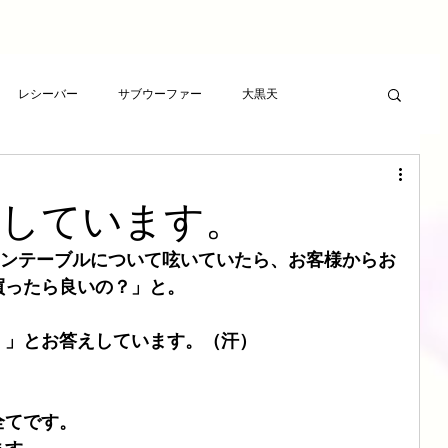
レシーバー
サブウーファー
大黒天
ーヤー
プレゼント
RCAケーブル
スピーカー
始しています。
ト
アンプ
ライフサンドチューニング
ーンテーブルについて呟いていたら、お客様からお
買ったら良いの？」と。
波バスター
新素材チューニング
アンプ
。」とお答えしています。（汗）
想
LSエボニーパッド
ダイヤモンドLSエボニーパッド
全てです。