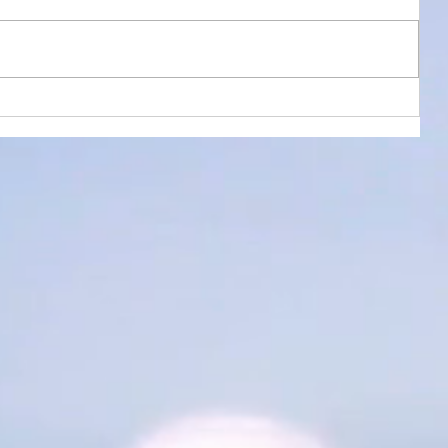
PE-５０５も第７段階へ