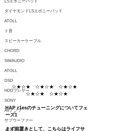
LSエボニーパッド
ダイヤモンドLSエボニーパッド
ATOLL
ト音
スピーカーケーブル
CHORD
SIMAUDIO
ATOLL
DSD
☆★☆★　☆★☆★　☆★☆★　
HDDプレヤー
☆★☆★　☆★☆★
SONY
HAP z1esのチューニングについてフェ
AVアンプ
ーズ1
サブウーファー
まず前置きとして、こちらはライフサ
カスタマイズ