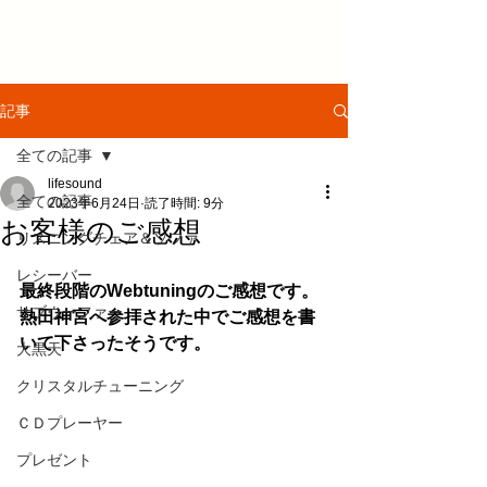
記事
全ての記事
lifesound
全ての記事
2023年6月24日
読了時間: 9分
お客様のご感想
リスニングチェア＆ソファ
レシーバー
最終段階のWebtuningのご感想です。
サブウーファー
熱田神宮へ参拝された中でご感想を書
いて下さったそうです。
大黒天
クリスタルチューニング
ＣＤプレーヤー
プレゼント