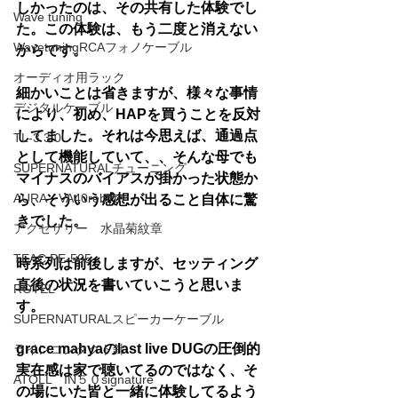
しかったのは、その共有した体験でし
Wave tuning
た。この体験は、もう二度と消えない
WavetuningRCAフォノケーブル
からです。
オーディオ用ラック
細かいことは省きますが、様々な事情
デジタルケーブル
により、初め、HAPを買うことを反対
してました。それは今思えば、通過点
TL-3 3.0
として機能していて、、そんな母でも
SUPERNATURALチューニング
マイナスのバイアスが掛かった状態か
AURA VA40rebirth
ら、そういう感想が出ること自体に驚
きでした。
アクセサリー 水晶菊紋章
TEAC PE-505
時系列は前後しますが、セッティング
直後の状況を書いていこうと思いま
ROTEL
す。
SUPERNATURALスピーカーケーブル
grace mahyaのlast live DUGの圧倒的
ラインコンタクト針
実在感は家で聴いてるのではなく、そ
ATOLL IN５０signature
の場にいた皆と一緒に体験してるよう