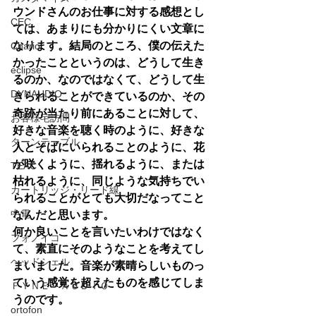
ウンドさんのお仕事に対する感想とし
CEC
ては、あまりにも分かりにくい文章に
なります。結局のところ、僕の伝えた
Chario
かったことというのは、どうして生き
eclipse
るのか、なのではなくて、どうして生
DYNAUDIO
きられることができているのか、その
奇跡が当たり前にあることに対して、
お客様宅訪問
好きな音楽を聴く時のように、好きな
ターンテーブル
人とそばにいられることのように、花
が咲くように、揺れるように、または
TEAC
枯れるように、同じような気持ちでい
カートリッジ・リード線
られることがとても大切だなってこと
中電
なんだと思います。
何か良いことを言いたいわけではなく
フォノイコ
て、素直にそのようなことを考えてし
ヘッドシェル
まいました。音楽が素晴らしいものっ
ていう感覚を超えたものを感じてしま
ＦＹＮＥ ＡＵＤＩＯ
うのです。
ortofon