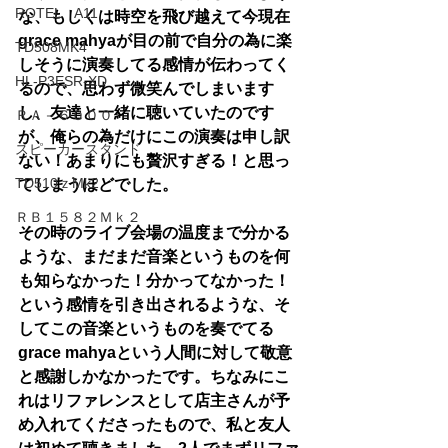
ROTEL A11
な、もしくは時空を飛び越えて今現在
grace mahyaが目の前で自分の為に楽
TD508MK4
しそうに演奏してる感情が伝わってく
HL-P3ESR-XD
るので、思わず微笑んでしまいます
し、友達と一緒に聴いていたのです
ＲＡ－６０００
が、俺らの為だけにこの演奏は申し訳
スピーカースタンド
ない！あまりにも贅沢すぎる！と思っ
TD510ｚMk2
てしまうほどでした。
ＲＢ１５８２Ｍｋ２
その時のライブ会場の温度まで分かる
ような、まだまだ音楽というものを何
も知らなかった！分かってなかった！
という感情を引き出されるような、そ
してこの音楽というものを奏でてる
grace mahyaという人間に対して敬意
と感謝しかなかったです。ちなみにこ
れはリファレンスとして店主さんが予
め入れてくださったもので、私と友人