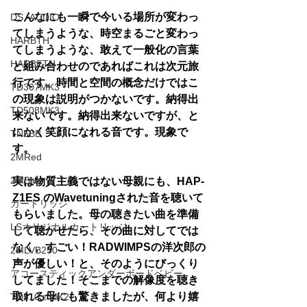
こんなにも一瞬で今いる場所が変わっ
DS -AUDIO
てしまうような、時空まるごと変わっ
HARBTH
てしまうような、敢えて一般化の言葉
HARBETH
と組み合わせのであればこれは次元旅
行です。時間と空間の概念だけではこ
TD307MK3
の現象は説明がつかないです。納得出
TD508MK3
来ないです。納得出来ないですが、と
にかく笑顔になれる音です。現象で
TN5BB
す。
2MRed
2MBlue
実は物質主義ではない母親にも、HAP-
Z1ES のWavetuningされた音を聴いて
カートリッジ
もらいました。母の聴きたい曲を準備
LSオリジナルカートリッジ
して聴かせたら、その曲に対してでは
なく、すごい！RADWIMPSの洋次郎の
2MLVB250
声が優しい！と、そのようにびっくり
アコースティックアンダーボードベビー
してました！そこまでの解像度を聴き
取れる母にも驚きましたが、何より嬉
TD510ｚMK2