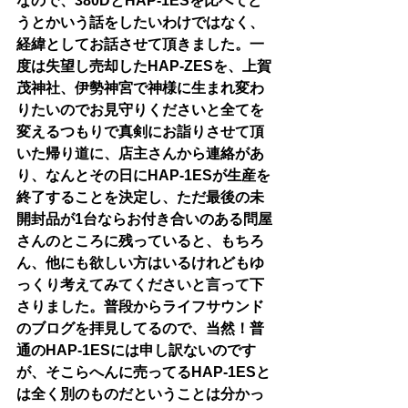
なので、380DとHAP-1ESを比べてど
うとかいう話をしたいわけではなく、
経緯としてお話させて頂きました。一
度は失望し売却したHAP-ZESを、上賀
茂神社、伊勢神宮で神様に生まれ変わ
りたいのでお見守りくださいと全てを
変えるつもりで真剣にお詣りさせて頂
いた帰り道に、店主さんから連絡があ
り、なんとその日にHAP-1ESが生産を
終了することを決定し、ただ最後の未
開封品が1台ならお付き合いのある問屋
さんのところに残っていると、もちろ
ん、他にも欲しい方はいるけれどもゆ
っくり考えてみてくださいと言って下
さりました。普段からライフサウンド
のブログを拝見してるので、当然！普
通のHAP-1ESには申し訳ないのです
が、そこらへんに売ってるHAP-1ESと
は全く別のものだということは分かっ