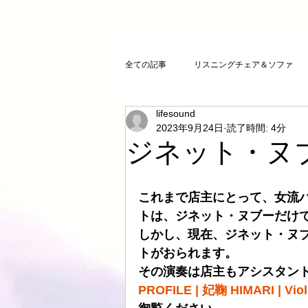
全ての記事
リスニングチェア＆ソファ
lifesound
クリスタルチューニング
ＣＤプレ
2023年9月24日
読了時間: 4分
ジネット・ヌ
DAコンバーター
CDトランスポー
これまで店主にとって、女流
トは、ジネット・ヌブーだけ
お気に入りCD
FAZIOLI
電磁
しかし、現在、ジネット・ヌ
トがおられます。
その演奏は店主もアシスタン
cosmicチューニング
お客様のご感
PROFILE | 妃鞠 HIMARI | Vi