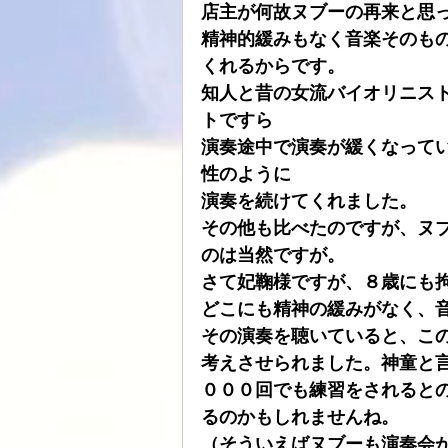
店主が何故ヌブーの再来と思
精神的緩みもなく音楽そのも
くれるからです。
知人と昔の女流バイオリニス
トですら
演奏途中で演奏が緩くなって
性のように
演奏を続けてくれました。
その他も比べたのですが、ヌ
のは当然ですが。
さて妃鞠様ですが、８歳にも
どこにも精神の緩みがなく、
その演奏を聴いていると、こ
考えさせられました。神童と
０００回でも練習をされると
るのかもしれませんね。
（そういえばヌブーも演奏会