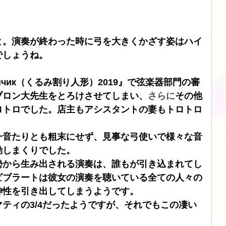
ブル
CHORD
SIMAUDIO
ATOLL
DSD
と。演奏が終わった時に弓を大きくかざす姿はハイ
でしょうね。
чик（くるみ割り人形）2019』で
弦楽器部門の審
ブロン大先生をとろけさせてしまい、
さらに
その他
ロトロでした。店主もアシスタントの妻もトロトロ
一音たりとも粗末にせず、見事な弓使いで様々な音
動しまくりでした。
勢から生み出される演奏は、誰もが引き込まれてし
ビブラートは彼女の演奏を聴いている全ての人々の
神性を引き出してしまうようです。
マティの
3/4
だったようですが、それでもこの凄い