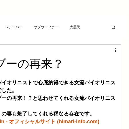
レシーバー
サブウーファー
大黒天
ーヤー
プレゼント
RCAケーブル
スピーカー
ブーの再来？
ト
アンプ
ライフサンドチューニング
バイオリニストで心底納得できる女流バイオリニス
でした。
波バスター
新素材チューニング
アンプ
ブーの再来！？と思わせてくれる女流バイオリニス
トの妻も魅了してくれる稀なる存在です。
想
LSエボニーパッド
ダイヤモンドLSエボニーパッド
olin - オフィシャルサイト (himari-info.com)