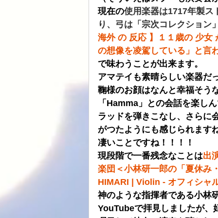
現在の
使用楽器は1717年製
り、弓は「宗次コレクション
海外 の 反応 】１１歳の 少
の想像を凌駕している」と言わしめた
で味わうことが出来ます。
アマテイも素晴らしい楽器だっ
鞠様のお顔はなんと幸福そう
「Hamma」との会話を楽し
ラッドを弾きこなし、さらに
がつたようにも感じられます
凄いことですね！！！！
現段階で一番残念なことは
出演
楽団＜小林研一郎の「夏休み・名
HIMARI | Violin - オフィシャル
神のような指揮者である小林
YouTube
で
拝見しましたが、