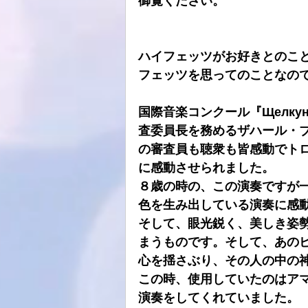
御覧ください。
ATOLL
ト音
スピーカーケー
ハイフェッツがお好きとのこ
フェッツを思ってのことなの
HDDプレヤー
国際音楽コンクール『Щелкун
査委員長を務めるザハール・
の審査員も聴衆も皆感動でト
に感動させられました。
８歳の時の、この演奏ですが
色を生み出している演奏に感
そして、眼光鋭く、美しき姿
まうものです。そして、あの
心を揺さぶり、その人の中の
この時、使用していたのはア
演奏をしてくれていました。