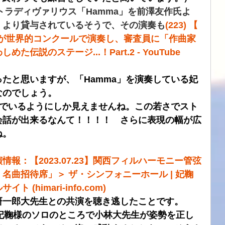
ストラディヴァリウス「Hamma」を前澤友作氏よ
」より貸与されているそうで、その演奏も
(223) 【 
女 が世界的コンクールで演奏し、審査員に「作曲家
伝説のステージ...！Part.2 - YouTube
たと思いますが、「Hamma」を演奏している妃
なのでしょう。
んでいるようにしか見えませんね。この若さでスト
会話が出来るなんて！！！！　さらに表現の幅が広
ね。
情報：【2023.07.23】関西フィルハーモニー管弦
曲招待席」＞ ザ・シンフォニーホール | 妃鞠 
サイト (himari-info.com)
研一郎大先生との共演を聴き逃したことです。
妃鞠様のソロのところで小林大先生が姿勢を正し