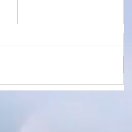
環境の違い
☆ 同じ音源なのに！？ ☆ 熱く語り
まくったホセ・ホセ（José José）で
すが、昨晩も午前0時まで、1970年の
ライブ音源をアシスタントである妻と
聴きまくっていました。 実は夏風邪で
頭痛と咳に苦しんでいた妻ですが、ホ
セ・ホセを聴いていると「その素晴ら
しい歌唱力に癒やされて体が楽にな
る」と言って聴き続けていたのです。
そして今朝はすっかり完治したよう
で、本当に嬉しそうです。 この奇跡の
ような出来事