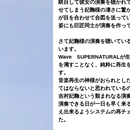
瞑目して彼女の演奏を聴かれ
せてしまう妃鞠様の凄さに驚
が目を合わせて合図を送って
姿にも巨匠同士が演奏を作っ
さて妃鞠様の演奏を聴いてい
います。
Wave　SUPERNATUR
を濁すことなく、純粋に再生
す。
音楽再生の神様がおられとし
てはならないと思われている
吉村妃鞠という類まれなる演
演奏できる日が一日も早く来
え出来るようシステムの再チ
た。