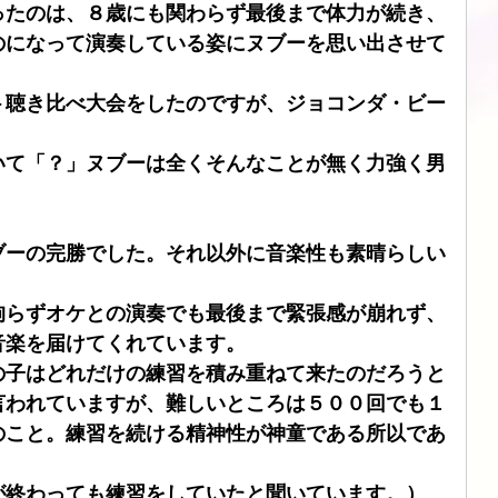
ったのは、８歳にも関わらず最後まで体力が続き、
のになって演奏している姿にヌブーを思い出させて
ト聴き比べ大会をしたのですが、ジョコンダ・ビー
いて「？」ヌブーは全くそんなことが無く力強く男
ブーの完勝でした。それ以外に音楽性も素晴らしい
拘らずオケとの演奏でも最後まで緊張感が崩れず、
音楽を届けてくれています。
の子はどれだけの練習を積み重ねて来たのだろうと
言われていますが、難しいところは５００回でも１
のこと。練習を続ける精神性が神童である所以であ
が終わっても練習をしていたと聞いています。）