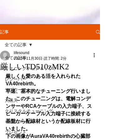
記事
全ての記事
lifesound
全ての記事
2023年11月30日
読了時間: 2分
厳しいTD510zMK2
リスニングチェア＆ソファ
厳しくも愛のある活を入れられた
レシーバー
VA40rebirth。
サブウーファー
早速、基本的なチューニング行いまし
た。このチュー二ングは、電解コンデ
大黒天
ンサーやRCAケーブルの入力端子、ス
クリスタルチューニング
ピーカーケーブル入力端子に接続する
基盤から配線材というか配線板材に行
ＣＤプレーヤー
いました。
プレゼント
下の画像がAuraVA40rebirthの心臓部