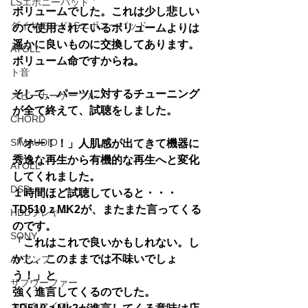
LSエボニーパッド
ボリュームでした。これは少し悲しい
ダイヤモンドLSエボニーパッド
ので使用されているボリュームよりは
遥かに良いものに交換してあります。
ATOLL
ボリューム命ですからね。
ト音
そして、パーツに対するチューニング
スピーカーケーブル
が全て終えて、試聴をしました。
CHORD
SIMAUDIO
「オー！！」人肌感が出てきて機器に
秀逸な再生から有機的な再生へと変化
ATOLL
してくれました。
DSD
１時間ほど試聴していると・・・
TD510ｚMK2が、またまた言ってくる
HDDプレヤー
のです。
SONY
「これはこれで良いかもしれない。し
かし、このままでは不味いでしょ
AVアンプ
う！」と
サブウーファー
強く進言してくるのでした。
カスタマイズ