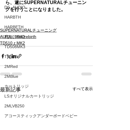
ら、遂にSUPERNATURALチューニン
DS -AUDIO
グを行うことになりました。
HARBTH
HARBETH
SUPERNATURALチューニング
AURA VA40rebirth
TD307MK3
TD510ｚMK2
TD508MK3
TN5BB
2MRed
2MBlue
カートリッジ
すべて表示
最新記事
LSオリジナルカートリッジ
2MLVB250
アコースティックアンダーボードベビー
TD510ｚMK2