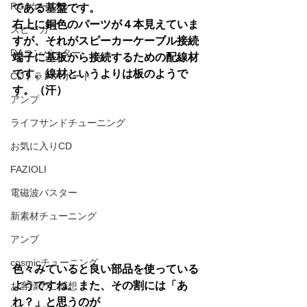
RCAケーブル
である基盤です。
右上に銅色のパーツが４本見えていま
スピーカー
すが、それがスピーカーケーブル接続
DAコンバーター
端子に基板から接続するための配線材
です。線材というよりは板のようで
CDトランスポート
す。（汗）
アンプ
ライフサンドチューニング
お気に入りCD
FAZIOLI
電磁波バスター
新素材チューニング
アンプ
cosmicチューニング
色々みていると良い部品を使っている
ようですね。また、その割には「あ
お客様のご感想
れ？」と思うのが