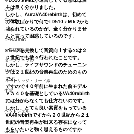
TD510ｚMk2が進言してくる意味は店
主は良く分かりました。
CEC
しかし、AuraVA40rebirthは、初めて
Chario
の体験ばかりで何でTD510ｚMｋ2から
叱られているのかが、全く分かりませ
eclipse
んと言って困惑しているのです。
DYNAUDIO
お客様宅訪問
パーツを交換して音質向上するのは２
０世紀でも散々行われたことです。
ターンテーブル
しかし、ライフサウンドのチューニン
TEAC
グは２１世紀の音楽再生のためのもの
です。
カートリッジ・リード線
ですので４０年前に生まれた前モデル
中電
ＶＡ４０を基礎としているVA40rebirth
には分からなくても仕方ないのです。
フォノイコ
しかし、とても良い素質をもっている
ヘッドシェル
VA40rebirthですから２０世紀から２１
ＦＹＮＥ ＡＵＤＩＯ
世紀の音楽再生が出来る存在になって
もらいたいと強く思えるものですか
ortofon