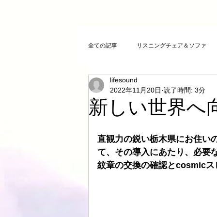
全ての記事
リスニングチェア＆ソファ
lifesound
クリスタルチューニング
ＣＤプレ
2022年11月20日
読了時間: 3分
新しい世界へ
DAコンバーター
CDトランスポー
直観力の鋭い栃木県にお住い
て、その導入にあたり、必要
お気に入りCD
FAZIOLI
電磁
紋章の交換の確認とcosmi
cosmicチューニング
お客様のご感