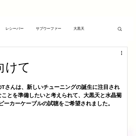
レシーバー
サブウーファー
大黒天
ーヤー
プレゼント
RCAケーブル
スピーカー
向けて
ト
アンプ
ライフサンドチューニング
のTさんは、新しいチューニングの誕生に注目され
なことを準備したいと考えられて、大黒天と水晶菊
波バスター
新素材チューニング
アンプ
cスピーカーケーブルの試聴をご希望されました。
想
LSエボニーパッド
ダイヤモンドLSエボニーパッド