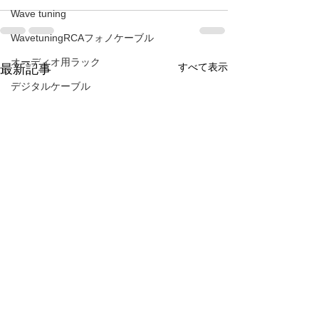
Wave tuning
WavetuningRCAフォノケーブル
オーディオ用ラック
すべて表示
最新記事
デジタルケーブル
TL-3 3.0
SUPERNATURALチューニング
AURA VA40rebirth
アクセサリー 水晶菊紋章
TEAC PE-505
ROTEL
SUPERNATURALスピーカーケーブル
ラインコンタクト針
ATOLL IN５０signature
環境の違い