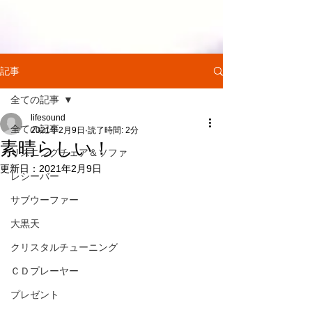
記事
全ての記事
lifesound
全ての記事
2021年2月9日
読了時間: 2分
素晴らしい！
リスニングチェア＆ソファ
更新日：
2021年2月9日
レシーバー
サブウーファー
大黒天
クリスタルチューニング
ＣＤプレーヤー
プレゼント