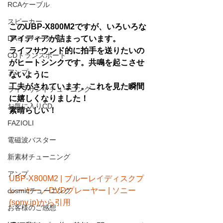
RCAケーブル
スピーカー
このUBP-X800M2ですが、いろいろな
DAコンバーター
アイディアが詰まっています。
ライフサウンド的に拍手を送りたいの
CDトランスポート
がヒートシンクです。共鳴を起こさせ
アンプ
ないように
工夫がされています。これを見た瞬間
ライフサンドチューニング
に嬉しくなりました！
お気に入りCD
素晴らしい！
FAZIOLI
電磁波バスター
新素材チューニング
アンプ
UBP-X800M2 | ブルーレイディスクプ
レーヤー／DVDプレーヤー | ソニー 
cosmicチューニング
(sony.jp)から引用
お客様のご感想