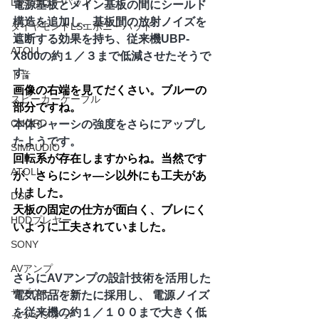
LSエボニーパッド
電源基板とメイン基板の間にシールド
構造を追加し、基板間の放射ノイズを
ダイヤモンドLSエボニーパッド
遮断する効果を持ち、従来機UBP-
ATOLL
X800の約１／３まで低減させたそうで
す。
ト音
画像の右端を見てだくさい。ブルーの
スピーカーケーブル
部分ですね。
CHORD
本体シャーシの強度をさらにアップし
たようです。
SIMAUDIO
回転系が存在しますからね。当然です
ATOLL
が、さらにシャ―シ以外にも工夫があ
りました。
DSD
天板の固定の仕方が面白く、ブレにく
HDDプレヤー
いように工夫されていました。
SONY
AVアンプ
さらにAVアンプの設計技術を活用した
サブウーファー
電気部品を新たに採用し、 電源ノイズ
を従来機の約１／１００まで大きく低
カスタマイズ