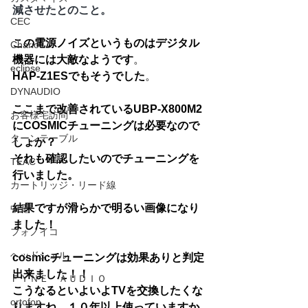
減させたとのこと。
CEC
この電源ノイズというものはデジタル
Chario
機器には大敵なようです
。
eclipse
HAP-Z1ESでもそうでした
。
DYNAUDIO
ここまで改善されているUBP-X800M2
お客様宅訪問
にCOSMICチューニングは必要なので
ターンテーブル
しょか？
それも確認したいのでチューニングを
TEAC
行いました。
カートリッジ・リード線
結果ですが滑らかで明るい画像になり
中電
ました！
フォノイコ
ヘッドシェル
cosmicチューニングは効果ありと判定
出来ました！！
ＦＹＮＥ ＡＵＤＩＯ
こうなるといよいよTVを交換したくな
ortofon
りますね。１０年以上使っていますか