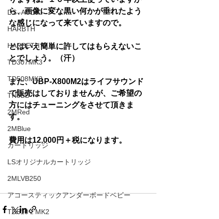
ら、画像に変な黒い何かが垂れたよう
DS -AUDIO
な感じになって来ていますので。
HARBTH
HARBETH
とはいえ簡単に許してはもらえないこ
とでしょう。（汗）
TD307MK3
TD508MK3
また、UBP-X800M2はライフサウンド
で販売はしておりませんが、ご希望の
TN5BB
方にはチューニングをさせて頂きま
2MRed
す。
2MBlue
費用は12,000円＋税になります。
カートリッジ
LSオリジナルカートリッジ
2MLVB250
アコースティックアンダーボードベビー
TD510ｚMK2