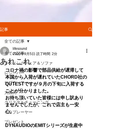
記事
全ての記事
lifesound
全ての記事
2020年9月5日
読了時間: 2分
あれこれ
リスニングチェア＆ソファ
コロナ禍の影響で部品供給が遅滞して
レシーバー
本国から入荷が遅れていたCHORD社の
サブウーファー
QUTESTですが９月の下旬に入荷する
ことが分かりました。
大黒天
お待ち頂いていた皆様には申し訳あり
クリスタルチューニング
ませんでしたが、これで店主も一安
心。
ＣＤプレーヤー
プレゼント
DYNAUDIOのEMITシリーズが生産中