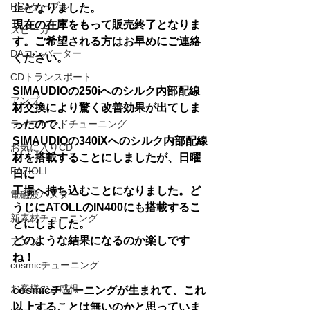
RCAケーブル
止となりました。
現在の在庫をもって販売終了となりま
スピーカー
す。ご希望される方はお早めにご連絡
DAコンバーター
ください。
CDトランスポート
SIMAUDIOの250iへのシルク内部配線
アンプ
材交換により驚く改善効果が出てしま
ライフサンドチューニング
ったので、
SIMAUDIOの340iXへのシルク内部配線
お気に入りCD
材を搭載することにしましたが、日曜
FAZIOLI
日に
工場へ持ち込むことになりました。ど
電磁波バスター
うじにATOLLのIN400にも搭載するこ
新素材チューニング
とにしました。
どのような結果になるのか楽しです
アンプ
ね！
cosmicチューニング
お客様のご感想
cosmicチューニングが生まれて、これ
以上することは無いのかと思っていま