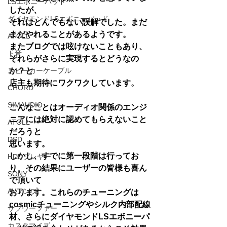
LSエボニーパッド
したが、
ダイヤモンドLSエボニーパッド
それはとんでもない誤解でした。まだ
まだやれることがあるようです。
ATOLL
またブログでは呟けないこともあり、
ト音
それらがさらに実現するとどうなの
スピーカーケーブル
か？と
店主も期待にワクワクしています。
CHORD
SIMAUDIO
こんなことはオーディオ関係のエンジ
ニアには絶対に認めてもらえないこと
ATOLL
だろうと
DSD
思います。
しかし、すでに第一段階は行ってお
HDDプレヤー
り、その結果にユーザーの皆様も喜ん
SONY
で頂いて
AVアンプ
おります。これらのチューニングは
cosmicチューニングやシルク内部配線
サブウーファー
材、さらにダイヤモンドLSエボニーパ
カスタマイズ