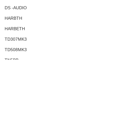
DS -AUDIO
HARBTH
HARBETH
TD307MK3
TD508MK3
TN5BB
2MRed
2MBlue
カートリッジ
環境の違い
LSオリジナルカートリッジ
2MLVB250
☆ 同じ音源なのに！？ ☆
熱く語りまくったホセ・ホセ
コメント
アコースティックアンダーボードベビー
（José José）ですが、昨晩
お客様のご感想
TD510ｚMK2
も午前0時まで、1970年のラ