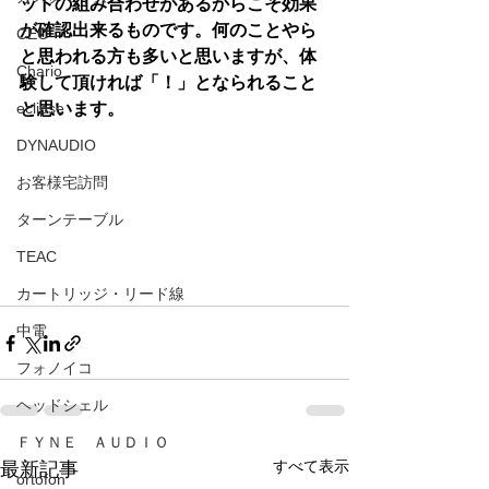
ッドの組み合わせがあるからこそ効果
が確認出来るものです。何のことやら
CEC
と思われる方も多いと思いますが、体
Chario
験して頂ければ「！」となられること
eclipse
と思います。
DYNAUDIO
お客様宅訪問
ターンテーブル
TEAC
カートリッジ・リード線
中電
フォノイコ
ヘッドシェル
ＦＹＮＥ ＡＵＤＩＯ
すべて表示
最新記事
ortofon