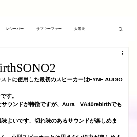
レシーバー
サブウーファー
大黒天
ーヤー
プレゼント
RCAケーブル
スピーカー
irthSONO2
ト
アンプ
ライフサンドチューニング
最初のテストに使用した最初のスピーカーはFYNE AUDIO
ーです。
波バスター
新素材チューニング
アンプ
ンドが特徴ですが、Aura　VA40rebirthでも
気味よいです。切れ味のあるサウンドが楽しめま
想
LSエボニーパッド
ダイヤモンドLSエボニーパッド