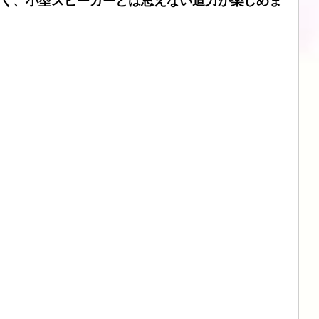
らしく、小型スピーカーとは思えない迫力が楽しめま
ブル
CHORD
SIMAUDIO
ATOLL
DSD