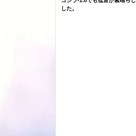
ゴジラ-1.0でも低音が素晴
した。
ATOLL
ト音
スピーカーケー
HDDプレヤー