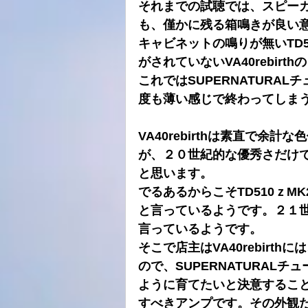
それまでの試聴では、スピー
も、僅かに残る箱鳴きが良い
キャビネットの鳴りが無いTD51
がされていないVA40rebir
これではSUPERNATURA
度も薄い感じで終わってしま
VA40rebirthは素直で
が、２０世紀的な優秀さだけ
と思います。
でるあるからこそTD510ｚMK
と言っているようです。２１
言っているようです。
そこで店主はVA40rebir
ので、SUPERNATURAL
ように育てたいと決意するこ
すべきアンプです。その外観