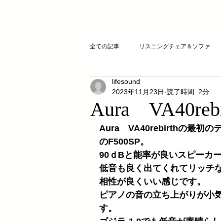
全ての記事
リスニングチェア＆ソファ
lifesound
クリスタルチューニング
ＣＤプレ
2023年11月23日
読了時間: 2分
Aura VA40reb
DAコンバーター
CDトランスポー
Aura　VA40rebirthの
のF500SP。
90ｄBと能率が良いスピーカ
お気に入りCD
FAZIOLI
電磁
低音も良く出てくれてリッチなサウ
相性が良くいい感じです。
ピアノの音の立ち上がりが小
cosmicチューニング
お客様のご感
す。