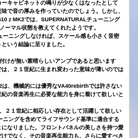
カーキャビネットの鳴りが少なくはなったとして
意味で音の厚みを作っていたのでしょう。しかし、
0ｚMK2では、SUPERNATURALチューニング
thのノーマル状態を教えてくれたようです。
Lチューニングしなければ、スケール感も小さく音密
うという結論に至りました。
余計な色付けが無い素晴らしいアンプであると思います
では、２１世紀に生まれ変わった意味が薄いのでは
2は、機械的には優秀なVA40rebirthでは許さない
世紀の音楽再生に必要な能力を身に着けて欲しいと
thには、２１世紀に相応しい存在として活躍して欲しい
チューニングを含めてライフサウンド基準に適合する
とになりました。フロントパネルの美しさを持つ愛
だけでなく、その音楽再生能力も、さらに愛すべき