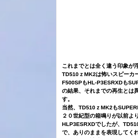
これまでとは全く違う印象が
TD510ｚMK2は怖いスピー
F500SPもHL-P3ESRXD
の結果、それまでの再生とは
す。
当然、TD510ｚMK2もSUP
２０世紀型の箱鳴りが以前より
HLP3ESRXDでしたが、TD
で、ありのままを表現してく