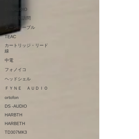
eclipse
DYNAUDIO
お客様宅訪問
ターンテーブル
TEAC
カートリッジ・リード
線
中電
フォノイコ
ヘッドシェル
ＦＹＮＥ ＡＵＤＩＯ
ortofon
DS -AUDIO
HARBTH
HARBETH
TD307MK3