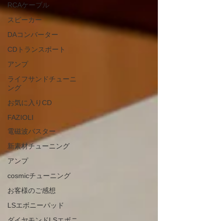
RCAケーブル
スピーカー
DAコンバーター
CDトランスポート
アンプ
ライフサンドチューニ
ング
お気に入りCD
FAZIOLI
電磁波バスター
新素材チューニング
アンプ
cosmicチューニング
お客様のご感想
LSエボニーパッド
ダイヤモンドLSエボニ