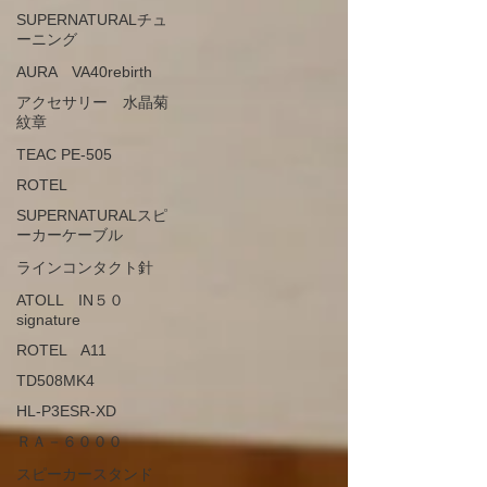
SUPERNATURALチュ
ーニング
AURA VA40rebirth
アクセサリー 水晶菊
紋章
TEAC PE-505
ROTEL
SUPERNATURALスピ
ーカーケーブル
ラインコンタクト針
ATOLL IN５０
signature
ROTEL A11
TD508MK4
HL-P3ESR-XD
ＲＡ－６０００
スピーカースタンド