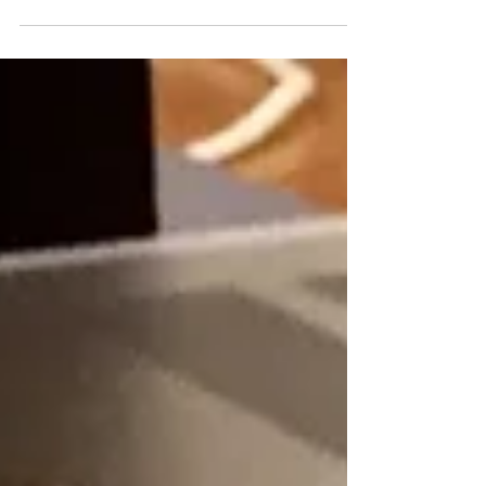
サウンド限定販売のRA-6000 RB‐１５８２MkⅡLS
そこで以下を試聴。...