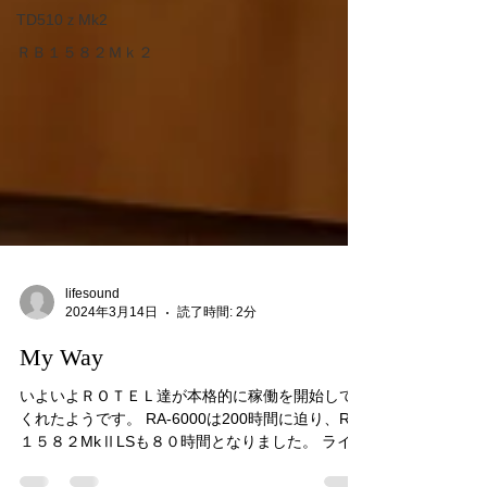
TD510ｚMk2
ＲＢ１５８２Ｍｋ２
lifesound
2024年3月14日
読了時間: 2分
My Way
いよいよＲＯＴＥＬ達が本格的に稼働を開始して
くれたようです。 RA-6000は200時間に迫り、RB‐
１５８２MkⅡLSも８０時間となりました。 ライフ