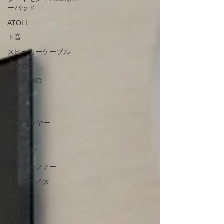
ーパッド
ATOLL
ト音
スピーカーケーブル
CHORD
SIMAUDIO
ATOLL
DSD
HDDプレヤー
SONY
AVアンプ
サブウーファー
カスタマイズ
CEC
Chario