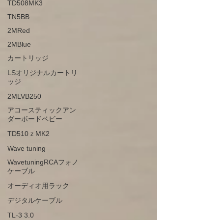
TD508MK3
TN5BB
2MRed
2MBlue
カートリッジ
LSオリジナルカートリ
ッジ
2MLVB250
アコースティックアン
ダーボードベビー
TD510ｚMK2
Wave tuning
WavetuningRCAフォノ
ケーブル
オーディオ用ラック
デジタルケーブル
TL-3 3.0