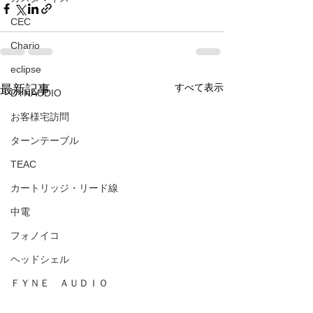
CEC
Chario
eclipse
すべて表示
最新記事
DYNAUDIO
お客様宅訪問
ターンテーブル
TEAC
カートリッジ・リード線
中電
フォノイコ
ヘッドシェル
ＦＹＮＥ ＡＵＤＩＯ
ortofon