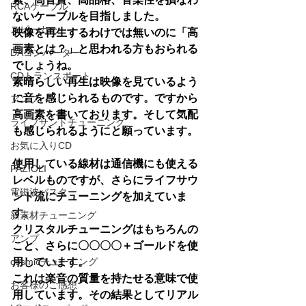
RCAケーブル
ないケーブルを目指しました。
スピーカー
映像を再生するわけでは無いのに「高
画素とは？」と思われる方もおられる
DAコンバーター
でしょうね。
CDトランスポート
素晴らしい再生は映像を見ているよう
に音を感じられるものです。ですから
アンプ
高画素を書いております。そして気配
ライフサンドチューニング
も感じられるようにと願っています。
お気に入りCD
使用している線材は通信機にも使える
FAZIOLI
レベルものですが、さらにライフサウ
電磁波バスター
ンド流にチューニングを加えていま
す。
新素材チューニング
クリスタルチューニングはもちろんの
アンプ
こと、さらに〇〇〇〇＋ゴールドを使
cosmicチューニング
用しています。
これは楽音の質量を持たせる意味で使
お客様のご感想
用しています。その結果としてリアル