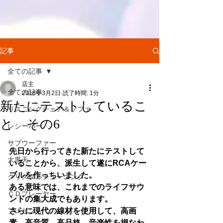
記事
全ての記事
店主
全ての記事
2018年3月2日
読了時間: 1分
新たにテストしているこ
リスニングチェア＆ソファ
と その6
レシーバー
サブウーファー
先日から行ってきた新たにテストして
大黒天
いることから、派生して遂にRCAケー
ブルを作っちいました。
クリスタルチューニング
ある意味では、これまでのライフサウ
ＣＤプレーヤー
ンドの集大成でもあります。
プレゼント
さらに現代の線材を使用して、高画
素、高音質、高品格、音楽性を損なわ