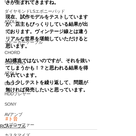
LSエボニーパッド
さが生まれてきますね。
ダイヤモンドLSエボニーパッド
現在、試作モデルをテストしています
ATOLL
が、店主もびっくりしている結果が出
ております。ヴィンテージ線とは違う
ト音
リアルな世界を堪能していただけると
スピーカーケーブル
思います。
CHORD
M3構造ではないのですが、それを抜い
SIMAUDIO
てしまうかも！？と思われる結果を得
ATOLL
られています。
もう少しテストを繰り返して、問題が
DSD
無ければ発売したいと思っています。
HDDプレヤー
SONY
AVアンプ
#ト音
サブウーファー
RCAケーブル
カスタマイズ