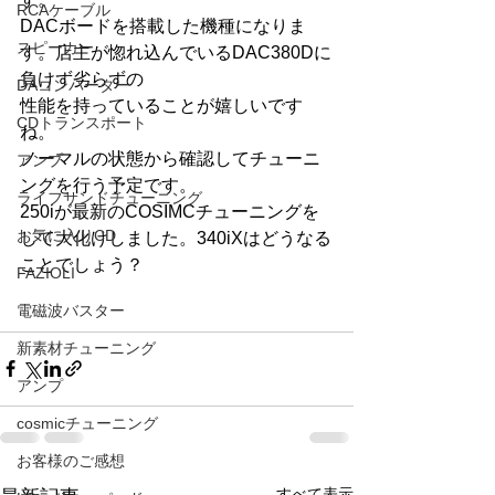
RCAケーブル
DACボードを搭載した機種になりま
スピーカー
す。店主が惚れ込んでいるDAC380Dに
負けず劣らずの
DAコンバーター
性能を持っていることが嬉しいです
CDトランスポート
ね。
ノーマルの状態から確認してチューニ
アンプ
ングを行う予定です。
ライフサンドチューニング
250iが最新のCOSIMCチューニングを
お気に入りCD
して大化けしました。340iXはどうなる
ことでしょう？
FAZIOLI
電磁波バスター
新素材チューニング
アンプ
cosmicチューニング
お客様のご感想
すべて表示