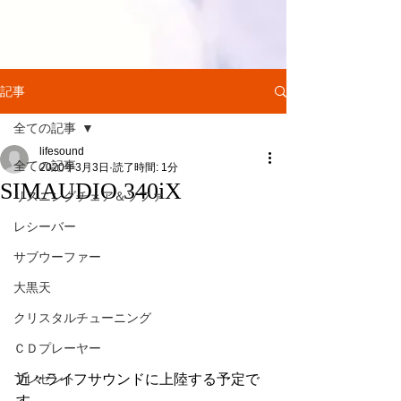
記事
全ての記事
lifesound
全ての記事
2020年3月3日
読了時間: 1分
SIMAUDIO 340iX
リスニングチェア＆ソファ
レシーバー
サブウーファー
大黒天
クリスタルチューニング
ＣＤプレーヤー
近々ライフサウンドに上陸する予定で
プレゼント
す。