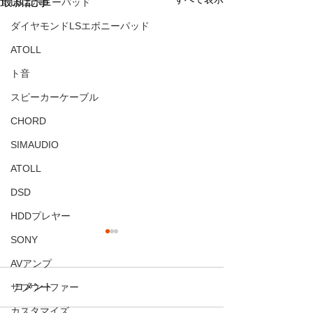
最新記事
LSエボニーパッド
ダイヤモンドLSエボニーパッド
ATOLL
ト音
スピーカーケーブル
CHORD
SIMAUDIO
ATOLL
DSD
HDDプレヤー
SONY
環境の違い
AVアンプ
☆ 同じ音源なの
熱く語りまくった
サブウーファー
コメント
8月半ばに
（José José）
カスタマイズ