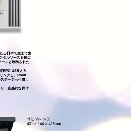
わたる日本で生まで生
デジタルソースを幅広
テールと制御された
期PC-USB入力
リングし、Roon
onoステージも付属し
より、直感的な操作
寸法(W×H×D)
431 × 144 × 425mm