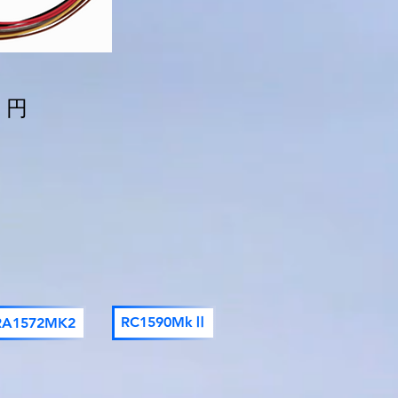
 円
RC1590MkⅡ
RA1572MK2