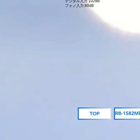
デジタル入力:102dB
フォノ入力:80dB
TOP