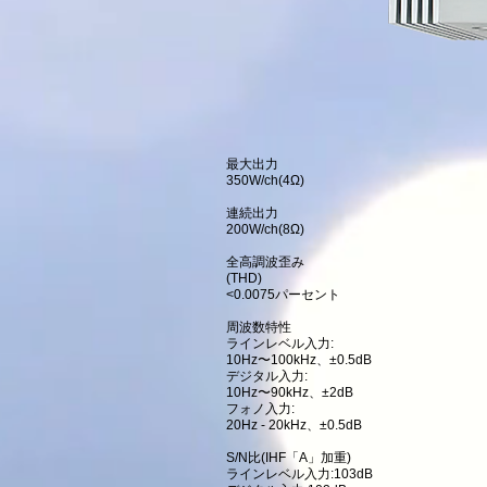
最大出力
350W/ch(4Ω)
連続出力
200W/ch(8Ω)
全高調波歪み
(THD)
<0.0075パーセント
周波数特性
ラインレベル入力:
10Hz〜100kHz、±0.5dB
デジタル入力:
10Hz〜90kHz、±2dB
フォノ入力:
20Hz - 20kHz、±0.5dB
S/N比(IHF「A」加重)
ラインレベル入力:103dB