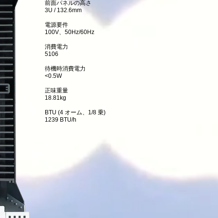
前面パネルの高さ
3U / 132.6mm
電源要件
100V、50Hz/60Hz
消費電力
5106
待機時消費電力
<0.5W
正味重量
18.81kg
BTU (4 オーム、1/8 乗)
1239 BTU/h