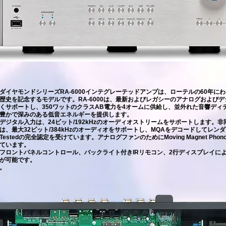
ダイヤモンドシリーズRA-6000インテグレーテッドアンプは、ローテルの60年に
歴史を記念するモデルです。RA-6000は、最新およびレガシーのアナログおよび
くサポートし、350ワットのクラスAB電力を4オームに供給し、並外れた音響ディ
豊かで深みのある低音エネルギーを提供します。
デジタル入力は、24ビット/192kHzのオーディオストリームをサポートします。非同
は、最大32ビット/384kHzのオーディオをサポートし、MQAをデコードしてレンダ
Testedの完全認定を受けています。アナログファンのためにMoving Magnet Ph
ています。
フロントパネルコントロール、バックライト付きIRリモコン、2行ディスプレイに
が可能です。
。