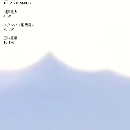
100V 50Hz/60Hｚ
消費電力
45W
スタンバイ消費電力
<0.5W
正味重量
10.1kg