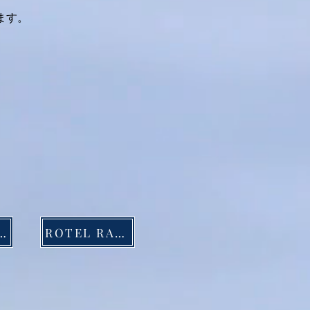
ます。
ELRA6000
ROTEL RA1592Mk2