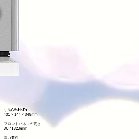
寸法(W×H×D)
431 × 144 × 348mm
フロントパネルの高さ
3U / 132.6mm
電力要件