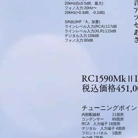
20kHz(0±0.5dB、最大)
フォノ入力:20Hz〜
20kHz(+0.3dB、-0.2dB)
S/N比(IHF「A」加重)
ラインレベル入力(RCA):117dB
ラインレベル入力(XLR):115dB
デジタル入力:108dB
フォノ入力:80dB
RC1590MkⅡLs
税込価格451,0
チューニングポイン
内部配線材 11箇所
コンデンサー 89箇所
RCA 入力端子 16箇所
デジタル 入力端子 4箇所
フロントパネル 1箇所
その他 7箇所