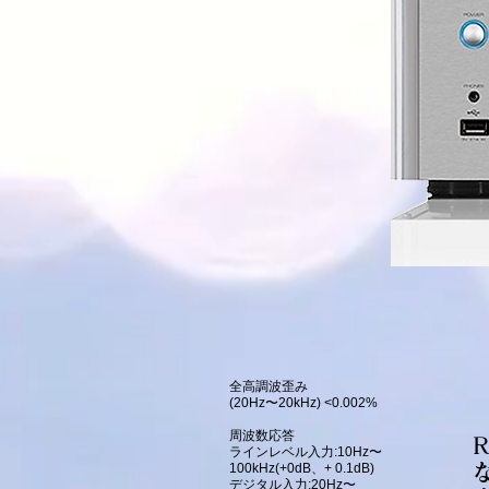
全高調波歪み
(20Hz〜20kHz) <0.002%
周波数応答
ラインレベル入力:10Hz〜
100kHz(+0dB、+ 0.1dB)
デジタル入力:20Hz〜