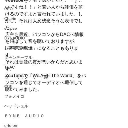
YouTubeをデモで聴かせると、「すご
いですね！！」と若い人から評価を頂
CEC
けるのですよと言われていました。し
Chario
かし、それは大変残念そうな表情でし
た。
eclipse
店主も最近、パソコンからDACへ情報
DYNAUDIO
を飛ばして音を聴いておりますが、
お客様宅訪問
「不完全燃焼」になることもありま
す。
ターンテーブル
それは音源の質が悪いからだと思いま
TEAC
す。
YouTubeで「We ARE The World」をパ
カートリッジ・リード線
ソコンを通じてオーディオへ通信して
中電
聴いてみました。
フォノイコ
ヘッドシェル
ＦＹＮＥ ＡＵＤＩＯ
ortofon