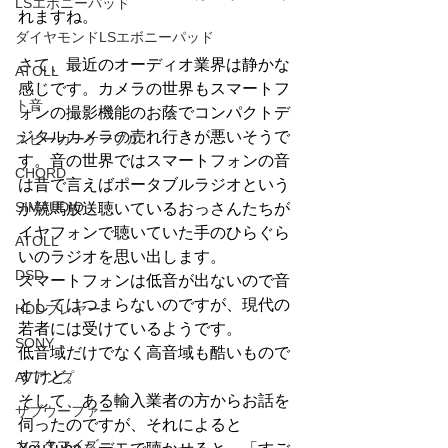
LSエボニーパッド
れますね。
ダイヤモンドLSエボニーパッド
さて、最近のオーディオ業界は静かな
ATOLL
感じです。カメラの世界もスマートフ
ト音
ォンの撮影機能のお蔭でコンパクトデ
ジタルカメラの売れ行きが悪いそうで
スピーカーケーブル
す。音の世界ではスマートフォンの音
CHORD
は昔で言えばポータブルラジオという
SIMAUDIO
か競馬放送聴いているおっさんたちが
イヤフォンで聴いていた手のひらぐら
ATOLL
いのラジオを思い出します。
DSD
スマートフォンは低音が出ないので音
としてはつまらないのですが、現代の
HDDプレヤー
若者には受けているようです。
SONY
低音域だけでなく高音域も酷いもので
すけど。
AVアンプ
そして、ある輸入業者の方からお話を
サブウーファー
伺ったのですが、それによると
カスタマイズ