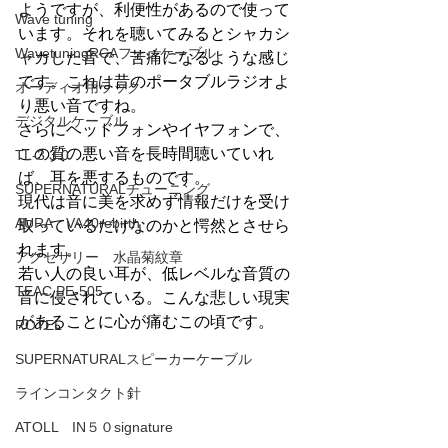
ようですが、利便性があるので使って
Wave tuning
います。それを聴いてみるとシャカシ
WavetuningRCAフォノケーブル
ャカした音で、苦痛になるような感じ
です。これは昔のポータブルラジオよ
オーディオ用ラック
り悪い音ですね。
デジタルケーブル
さらにヘッドフォンやイヤフォンで、
この質の悪い音を長時間聴いていれ
TL-3 3.0
ば、耳を悪するものです。
SUPERNATURALチューニング
現代は音に美を求めず情報だけを受け
AURA VA40rebirth
取っているだけなのかと愕然とさせら
れます。
アクセサリー 水晶菊紋章
若い人の良い耳が、低レベルな音質の
TEAC PE-505
音に侵されている。こんな悲しい現実
があることに心が痛むこの頃です。
ROTEL
SUPERNATURALスピーカーケーブル
ラインコンタクト針
ATOLL IN５０signature