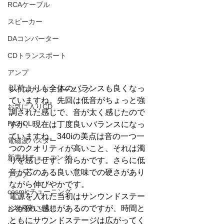
RCAケーブル
スピーカー
DAコンバーター
CDトランスポート
アンプ
以前よりも全体のバランスも良くなっ
ライフサンドチューニング
ていますね。先回は低音がちょっと強
お気に入りCD
調された感じで、音が太く感じたので
FAZIOLI
すが、現在は丁度良いバランスになっ
ていますね。340iの美点は音の一つ一
電磁波バスター
つのクオリティが高いこと、それは濁
新素材チューニング
りを感じせず、滑らかです。さらに低
音が芯のある良い意味での硬さがあり
アンプ
ながら伸びやかです。
cosmicチューニング
電源を入れた当初はサンウンドステー
ジが狹い感じがあるのですが、時間と
お客様のご感想
ともにサウンドステージは広がってく