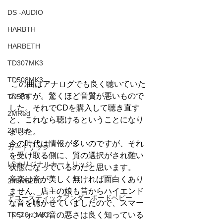
DS -AUDIO
HARBTH
HARBETH
TD307MK3
TD508MK3
 この曲はアナログでも良く聴いていた
のですが。驚くほど音質が悪いもので
TN5BB
した。それでCDを購入して聴き直す
2MRed
と、これなら聴けるということになり
2MBlue
ました。
今の時代は情報が多いのですが、それ
カートリッジ
を受け取る側に、質の選択がされ難い
LSオリジナルカートリッジ
状態になっているのだと思います。
音楽は音が美しく無ければ面白くあり
2MLVB250
ません。店主の娘も昔からハイエンド
アコースティックアンダーボードベビー
な音を聴かせていましたので、スマー
トフォンの音の悪さは良く知っている
TD510ｚMK2