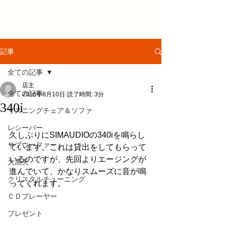
記事
全ての記事
店主
全ての記事
2016年8月10日
読了時間: 3分
340i
リスニングチェア＆ソファ
レシーバー
久しぶりにSIMAUDIOの340iを鳴らし
サブウーファー
ています。これは貸出をしてもらって
いるのですが、先回よりエージングが
大黒天
進んでいて、かなりスムーズに音が鳴
クリスタルチューニング
ってくれます。
ＣＤプレーヤー
プレゼント