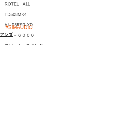
ROTEL A11
TD508MK4
HL-P3ESR-XD
#SIMAUDIO
アンプ
ＲＡ－６０００
スピーカースタンド
TD510ｚMk2
ＲＢ１５８２Ｍｋ２
すべて表示
最新記事